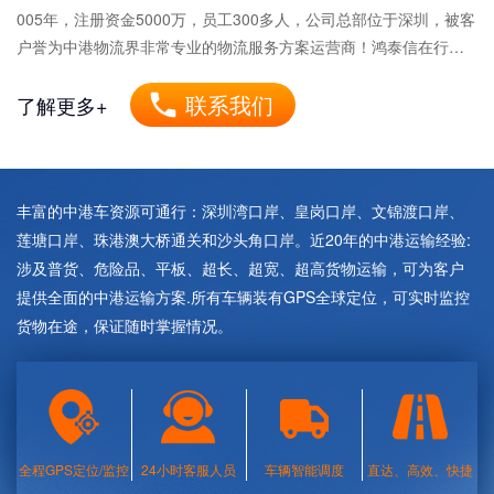
005年，注册资金5000万，员工300多人，公司总部位于深圳，被客
户誉为中港物流界非常专业的物流服务方案运营商！鸿泰信在行业
内首个提出打造中港物流创业平台的使命，并以“成为一家客户满
联系我们
意、员工幸福、同行尊重、社会认可的跨境物流企业”为我们的愿
了解更多+
景。
丰富的中港车资源可通行：深圳湾口岸、皇岗口岸、文锦渡口岸、
莲塘口岸、珠港澳大桥通关和沙头角口岸。近20年的中港运输经验:
涉及普货、危险品、平板、超长、超宽、超高货物运输，可为客户
提供全面的中港运输方案.所有车辆装有GPS全球定位，可实时监控
货物在途，保证随时掌握情况。
全程GPS定位/监控
24小时客服人员
车辆智能调度
直达、高效、快捷