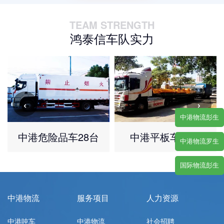
TEAM STRENGTH
鸿泰信车队实力
‹
›
中港物流彭生
中港危险品车28台
中港平板车25台
中港物流罗生
国际物流彭生
中港物流
服务项目
人力资源
中港吨车
中港物流
社会招聘